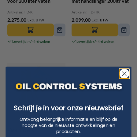
voor 200 liter vaten
met handslinger 200ltr vat
Artikel nr.
FD-K
Artikel nr.
FD-HK
2.275,00
2.099,00
Levertijd: +/- 4-6 weken
Levertijd: +/- 4-6 weken
Schrijf je in voor onze nieuwsbrief
Ontvang belangrijke informatie en blijf op de
hoogte van de nieuwste ontwikkelingen en
Vatenlifter &
producten.