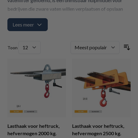
vatenlifter genoemd, is een onmisbaar hulpmiddel voor
bedrijven die zware vaten willen verplaatsen of opslaan
zonder risico's. Bij OilControlSystems vindt u een breed
Lees meer
assortiment vatenklemmen, geschikt voor verschillende
toepassingen. Ontdek hier hoe een vatenklem uw werk
veiliger en efficiënter kan maken!
Toon
Lasthaak voor heftruck,
Lasthaak voor heftruck,
hefvermogen 2000 kg.
hefvermogen 2500 kg.