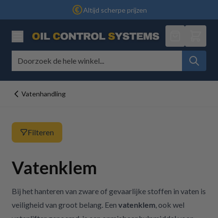
Ga naar de inhoud
Altijd scherpe prijzen
Offerte
en
Vatenhandling
Filteren
Vatenklem
Bij het hanteren van zware of gevaarlijke stoffen in vaten is
veiligheid van groot belang. Een
vatenklem
, ook wel